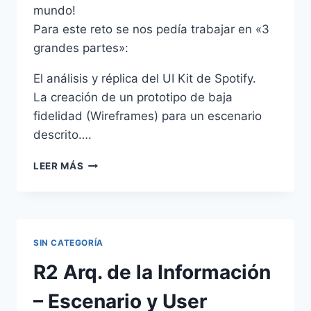
mundo!
Para este reto se nos pedía trabajar en «3
grandes partes»:
El análisis y réplica del UI Kit de Spotify.
La creación de un prototipo de baja
fidelidad (Wireframes) para un escenario
descrito….
R2
LEER MÁS
PROTOTIPADO
–
PROTOTIPADO
Y
CONSTRUCCIÓN
SIN CATEGORÍA
SISTÉMICA
DEL
R2 Arq. de la Información
DISEÑO
– Escenario y User