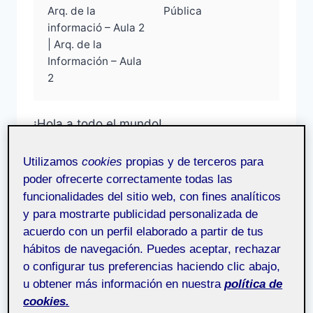
Arq. de la
Pública
informació – Aula 2
| Arq. de la
Información – Aula
2
¡Hola a todo el mundo!
Para este reto debíamos elaborar un árbol
de contenido a partir de un Card Sorting
Utilizamos
cookies
propias y de terceros para
poder ofrecerte correctamente todas las
realizado previamente. Como primer paso
funcionalidades del sitio web, con fines analíticos
de esta práctica tuvimos que realizar un
y para mostrarte publicidad personalizada de
«inventario de contenidos» de toda la
acuerdo con un perfil elaborado a partir de tus
información que pudiera contener nuestra
hábitos de navegación. Puedes aceptar, rechazar
aplicación….
o configurar tus preferencias haciendo clic abajo,
u obtener más información en nuestra
política de
M4.352
LEER MÁS
–
cookies.