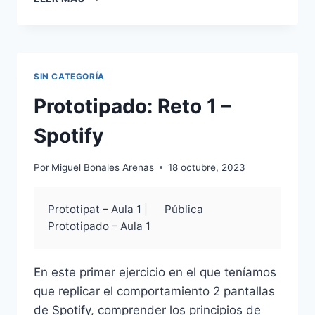
ARQ.
DE
LA
INFORMACIÓN
–
SIN CATEGORÍA
ESCENARIO
Y
Prototipado: Reto 1 –
USER
JOURNEY
Spotify
Por
Miguel Bonales Arenas
18 octubre, 2023
Prototipat – Aula 1 |
Pública
Prototipado – Aula 1
En este primer ejercicio en el que teníamos
que replicar el comportamiento 2 pantallas
de Spotify, comprender los principios de