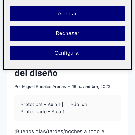
ARQ.
DE
LA
Aceptar
INFORMACIÓ
SIN CATEGORÍA
–
R3.
R2 Prototipado –
Rechazar
PRESENTACIÓN
DEL
Prototipado y
ÁRBOL
Configurar
DE
construcción sistémica
CONTENIDOS
del diseño
Por
Miguel Bonales Arenas
19 noviembre, 2023
Prototipat – Aula 1 |
Pública
Prototipado – Aula 1
¡Buenos días/tardes/noches a todo el